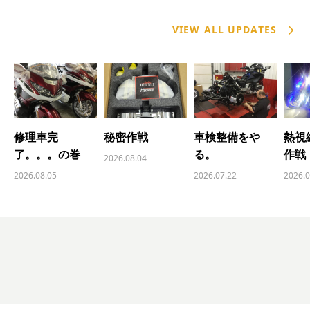
LATEST FROM TOMBOY
VIEW ALL UPDATES
修理車完
秘密作戦
車検整備をや
熱視
了。。。の巻
る。
作戦
2026.08.04
2026.08.05
2026.07.22
2026.0