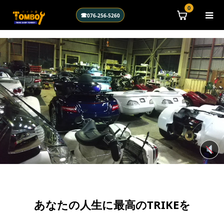
\n
0
☎
076-256-5260
あなたの人生に最高のTRIKEを