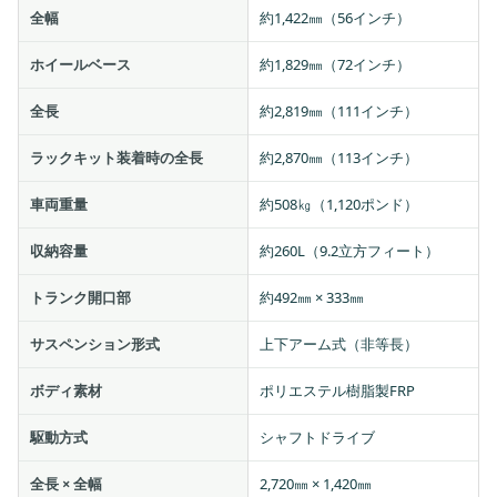
全幅
約1,422㎜（56インチ）
ホイールベース
約1,829㎜（72インチ）
全長
約2,819㎜（111インチ）
ラックキット装着時の全長
約2,870㎜（113インチ）
車両重量
約508㎏（1,120ポンド）
収納容量
約260L（9.2立方フィート）
トランク開口部
約492㎜ × 333㎜
サスペンション形式
上下アーム式（非等長）
ボディ素材
ポリエステル樹脂製FRP
駆動方式
シャフトドライブ
全長 × 全幅
2,720㎜ × 1,420㎜