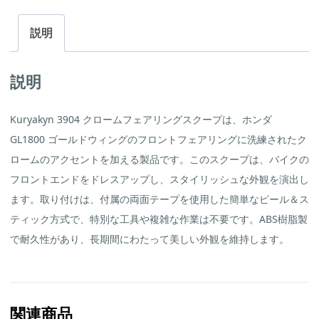
ク
ー
プ
説明
（ホ
ン
ダ
GL1800
説明
ゴ
ー
ル
Kuryakyn 3904 クロームフェアリングスクープは、ホンダ
ド
ウ
GL1800 ゴールドウィングのフロントフェアリングに洗練されたク
ィ
ン
ロームのアクセントを加える製品です。
このスクープは、バイクの
グ
用）
フロントエンドをドレスアップし、スタイリッシュな外観を演出し
個
ます。
取り付けは、付属の両面テープを使用した簡単なピール＆ス
ティック方式で、特別な工具や複雑な作業は不要です。
ABS樹脂製
で耐久性があり、長期間にわたって美しい外観を維持します。
関連商品