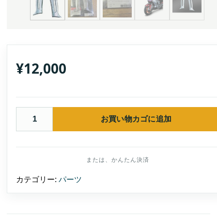
¥
12,000
お買い物カゴに追加
Kuryakyn
3904
ク
ロ
ー
ム
フ
ェ
カテゴリー:
パーツ
ア
リ
ン
グ
ス