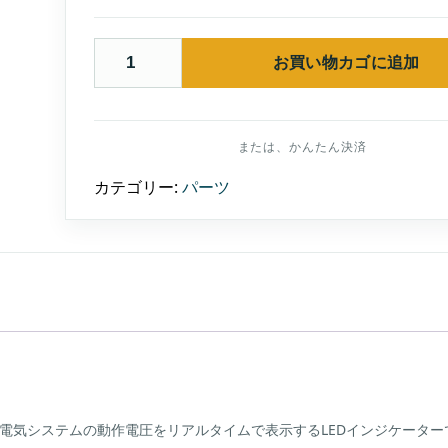
お買い物カゴに追加
Kuryakyn
4219
バ
ッ
テ
リ
ー
ゲ
カテゴリー:
パーツ
ー
ジ
ク
ロ
ー
ム
（イ
ン
ジ
ケ
ー
タ
ー
ラ
イ
トバイの電気システムの動作電圧をリアルタイムで表示するLEDインジケーター
ト