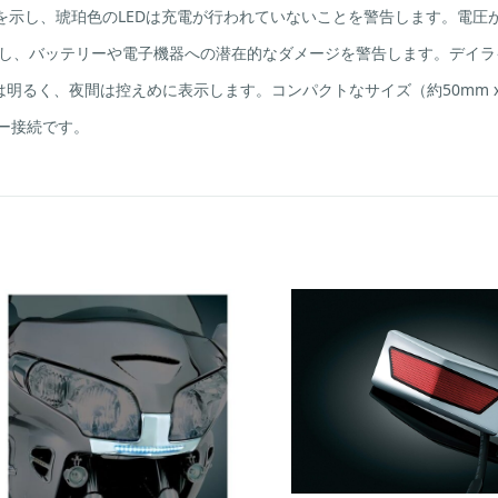
付
5V）を示し、琥珀色のLEDは充電が行われていないことを警告します。電圧
き）
個
が点滅し、バッテリーや電子機器への潜在的なダメージを警告します。デイラ
は明るく、夜間は控えめに表示します。コンパクトなサイズ（約50mm 
ヤー接続です。