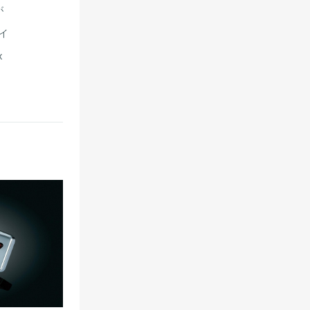
が
イ
x