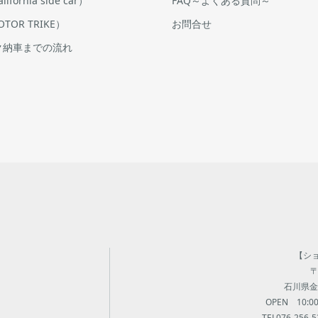
ifornia side car）
FAQ～よくある質問～
TOR TRIKE）
お問合せ
ク納車までの流れ
【シ
〒
石川県金沢
OPEN 10:
TEL076-256-5