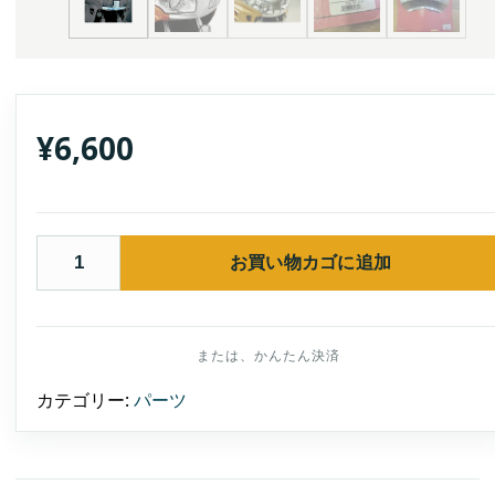
¥
6,600
お買い物カゴに追加
Show
Chrome
Accessories
フ
ロ
ン
ト
フ
カテゴリー:
パーツ
ェ
ア
リ
ン
グ