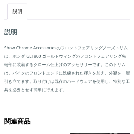
ノ
ー
ズ
説明
ト
リ
ム
（ホ
説明
ン
ダ
GL1800
Show Chrome Accessoriesのフロントフェアリングノーズトリム
ゴ
ー
は、ホンダ GL1800 ゴールドウィングのフロントフェアリング先
ル
ド
端部に装着するクローム仕上げのアクセサリーです。
このトリム
ウ
ィ
は、バイクのフロントエンドに洗練された輝きを加え、外観を一層
ン
引き立てます。
取り付けは既存のハードウェアを使用し、特別な工
グ
用、
具を必要とせず簡単に行えます。
品
番
52-
681）
個
関連商品