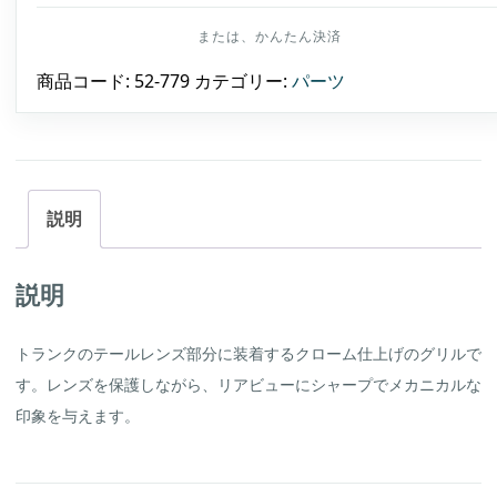
ト
ラ
ン
ク
レ
商品コード:
52-779
カテゴリー:
パーツ
ン
ズ
グ
リ
ル
（ホ
ン
ダ
説明
GL1800
ゴ
ー
ル
説明
ド
ウ
ィ
トランクのテールレンズ部分に装着するクローム仕上げのグリルで
ン
グ
す。レンズを保護しながら、リアビューにシャープでメカニカルな
用、
品
印象を与えます。
番
52-
779）
個