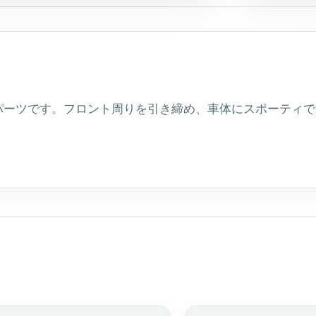
ィ
ン
グ
用、
品
番
52-
708）
個
ーパーツです。フロント周りを引き締め、車体にスポーティ