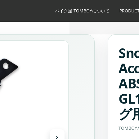
バイク屋 TOMBOYについて
PRODUCT
Sn
Ac
A
GL
グ用
TOMB
›