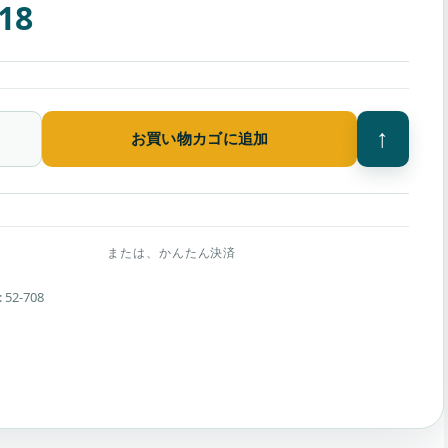
318
↑
お買い物カゴに追加
ies
:
52-708