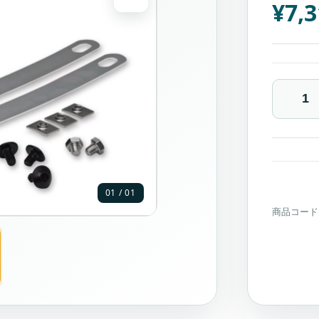
¥
7,
Snow
Chrome
Accessor
ブ
ラ
ッ
ク
ABS
フ
ロ
01 / 01
ン
ト
商品コード
（ホ
ン
ダ
GL1800
ゴ
ー
ル
ド
ウ