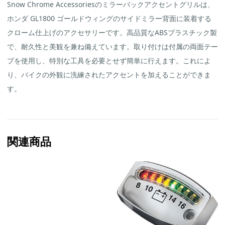
Snow Chrome Accessoriesのミラーバックアクセントグリルは、
ル
ド
ホンダ GL1800 ゴールドウィングのサイドミラー背面に装着する
ウ
ィ
クローム仕上げのアクセサリーです。高品質なABSプラスチック製
ン
グ
で、耐久性と美観を兼ね備えています。取り付けは付属の両面テー
用、
プを使用し、特別な工具を必要とせず簡単に行えます。これによ
品
番
り、バイクの外観に洗練されたアクセントを加えることができま
52-
628）
す。
個
関連商品