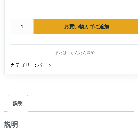
お買い物カゴに追加
Snow
Chrome
Accessories
ミ
ラ
ー
バ
ッ
カテゴリー:
パーツ
ク
ア
ク
セ
ン
ト
グ
リ
説明
ル
（ホ
ン
ダ
説明
GL1800
ゴ
ー