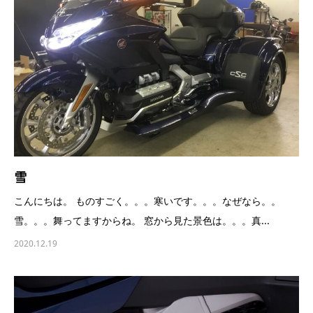
雪
こんにちは。 ものすごく。。。寒いです。。。なぜなら。。
雪。。。舞ってますからね。 窓から見た景色は。。。真...
2020.12.19