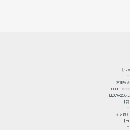
【シ
〒
石川県金沢
OPEN 10:
TEL076-256-5
【貸
〒
金沢市も
【カ
〒