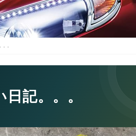
。。。
い日記。。。