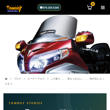
\n
0
☎
076-256-5260
ブログ
オーナーブログ
この暑さ。。。耐えられない。。。熱中症になっ
ちまう。