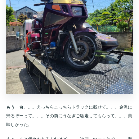
もう一台。。。えっちらこっちらトラックに載せて。。。金沢に
帰るぞーって。。。その前にうなぎご馳走してもらって。。。美
味しかった。
まぁ～あと何台かあるんだけど。。。次回っつーことで。。。順