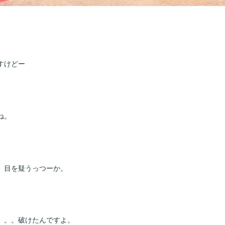
すけどー
ね。
。目を疑うっつーか。
。。。破けたんですよ。