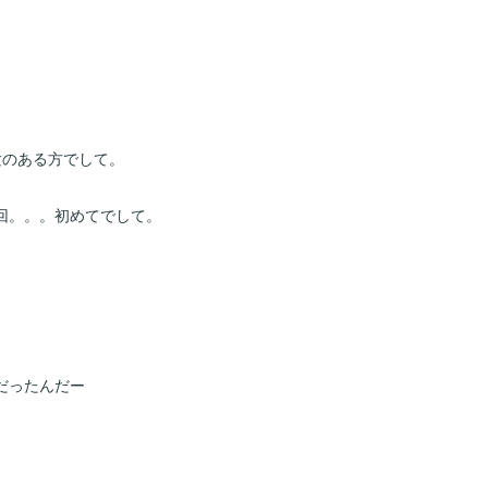
験のある方でして。
回。。。初めてでして。
。
だったんだー