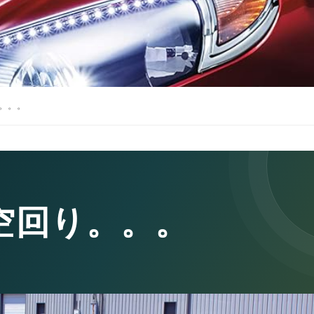
。。。
空回り。。。