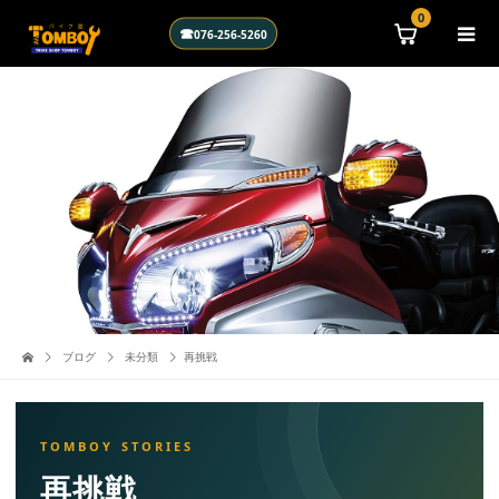
\n
0
☎
076-256-5260
ブログ
未分類
再挑戦
再挑戦