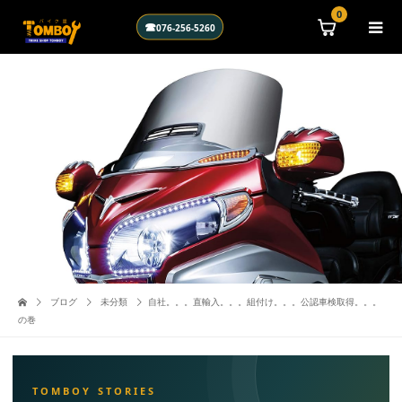
\n
0
☎
076-256-5260
ブログ
未分類
自社。。。直輸入。。。組付け。。。公認車検取得。。。
の巻