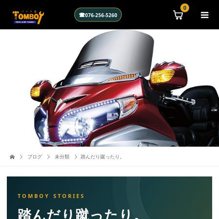
0
☎
076-256-5260
ブログ
未分類
踏んだり蹴ったり。
踏んだり蹴ったり。